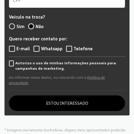
Veículo na troca?
Sim
Não
Quero receber contato por:
E-mail
Whatsapp
Telefone
Autorizo o uso de minhas informações pessoais para
campanhas de marketing.
Ao informar meus dados, eu concordo com a
Política de
privacidade
.
ESTOU INTERESSADO
* Imagens meramente ilustrativas. Alguns itens apresentados poderão