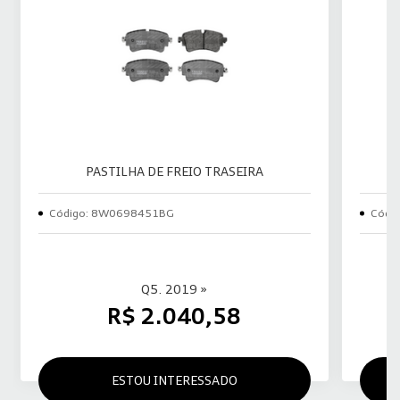
PASTILHA DE FREIO TRASEIRA
Código: 8W0698451BG
Códi
Q5. 2019 »
R$ 2.040,58
ESTOU INTERESSADO