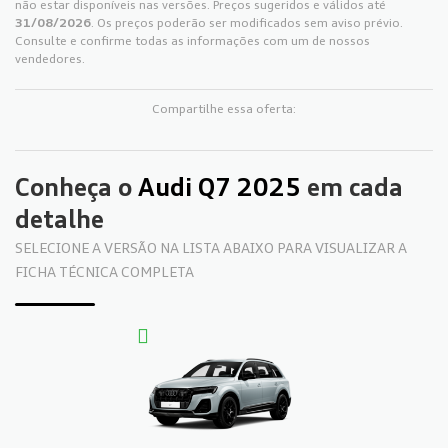
não estar disponíveis nas versões. Preços sugeridos e válidos até
31/08/2026
. Os preços poderão ser modificados sem aviso prévio.
Consulte e confirme todas as informações com um de nossos
vendedores.
Compartilhe essa oferta:
Conheça o
Audi Q7 2025
em cada
detalhe
SELECIONE A VERSÃO NA LISTA ABAIXO PARA VISUALIZAR A
FICHA TÉCNICA COMPLETA