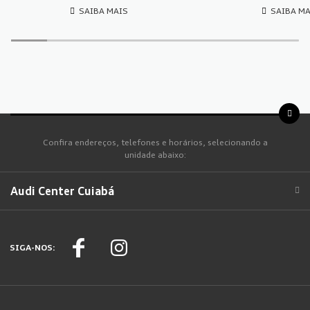
SAIBA MAIS
SAIBA M
Confira endereços, telefones e horários, selecionando a
unidade abaixo:
Audi Center Cuiabá
SIGA-NOS: