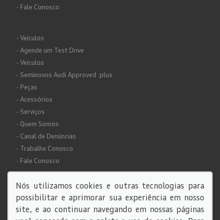
- Fale Conosco
- Veículos
- Agende um Test Drive
- Veículos
- Seminovos Audi Approved :plus
- Peças
- Acessórios
- Serviços
- Quem Somos
- Canal de Denúncias
- Trabalhe Conosco
- Fale Conosco
Nós utilizamos cookies e outras tecnologias para
possibilitar e aprimorar sua experiência em nosso
site, e ao continuar navegando em nossas páginas