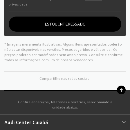
privacidade
.
ESTOU INTERESSADO
* Imagens meramente ilustrativas. Alguns itens apresentados poderão
não estar disponíveis nas versões. Preços sugeridos e válidos de
. Os
preços poderão ser modificados sem aviso prévio. Consulte e confirme
todas as informações com um de nossos vendedores.
Compartilhe nas redes sociais!
Confira endereços, telefones e horários, selecionando a
unidade abaixo:
Audi Center Cuiabá