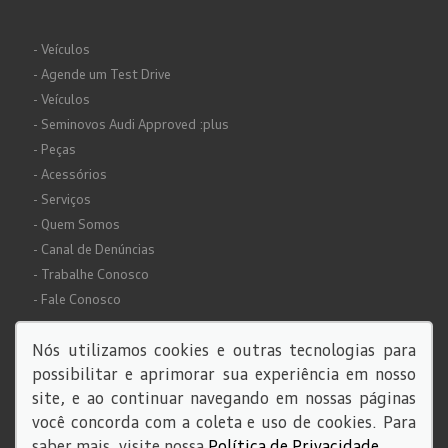
- Veículos
- Agende um Test Drive
- Veículos
- Seminovos Audi Approved :plus
- Peças
- Acessórios
- Serviços
- Quem Somos
- Canal de Denúncias
- Trabalhe Conosco
- Fale Conosco
Nós utilizamos cookies e outras tecnologias para
possibilitar e aprimorar sua experiência em nosso
site, e ao continuar navegando em nossas páginas
você concorda com a coleta e uso de cookies. Para
© Copyright 2026
saber mais, visite nossa
Política de Privacidade
.