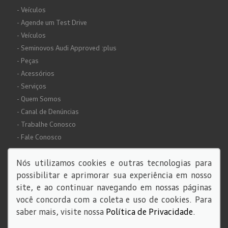
- Veículos
- Agende um Test Drive
- Veículos
- Seminovos Audi Approved :plus
- Peças
- Acessórios
- Serviços
- Quem Somos
- Canal de Denúncias
- Trabalhe Conosco
- Fale Conosco
Nós utilizamos cookies e outras tecnologias para
possibilitar e aprimorar sua experiência em nosso
site, e ao continuar navegando em nossas páginas
você concorda com a coleta e uso de cookies. Para
© Copyright 2026
saber mais, visite nossa
Política de Privacidade
.
AutoForce - Todos os direitos reservados.