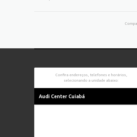
Compar
Confira endereços, telefones e horários,
selecionando a unidade abaixo:
Audi Center Cuiabá