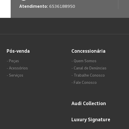
Atendimento:
6536188950
Pós-venda
Concessionária
- Peças
- Quem Somos
- Acessórios
- Canal de Denúncias
- Serviços
- Trabalhe Conosco
- Fale Conosco
Audi Collection
Luxury Signature