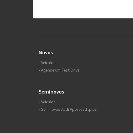
Novos
- Veículos
- Agende um Test Drive
Seminovos
- Veículos
- Seminovos Audi Approved :plus