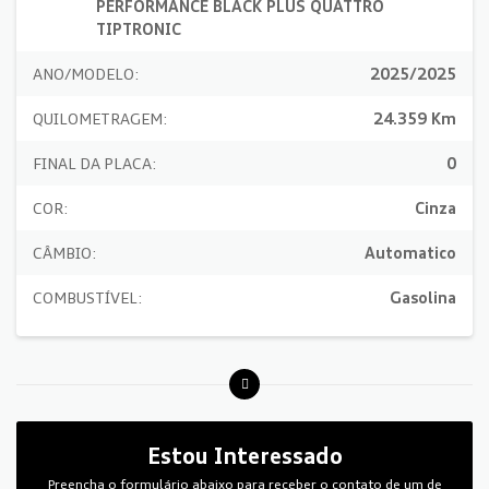
PERFORMANCE BLACK PLUS QUATTRO
TIPTRONIC
ANO/MODELO:
2025/2025
QUILOMETRAGEM:
24.359 Km
FINAL DA PLACA:
0
COR:
Cinza
CÂMBIO:
Automatico
COMBUSTÍVEL:
Gasolina
Estou Interessado
Preencha o formulário abaixo para receber o contato de um de