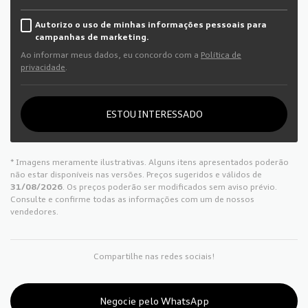
Autorizo o uso de minhas informações pessoais para
campanhas de marketing.
Ao informar meus dados, eu concordo com a
Política de
privacidade
.
ESTOU INTERESSADO
* Imagens meramente ilustrativas. Alguns itens apresentados poderão
não estar disponíveis nas versões. Preços sugeridos e válidos de
31/08/2026
. Os preços poderão ser modificados sem aviso prévio.
Consulte e confirme todas as informações com um de nossos
vendedores.
Compartilhe nas redes sociais!
Negocie pelo WhatsApp