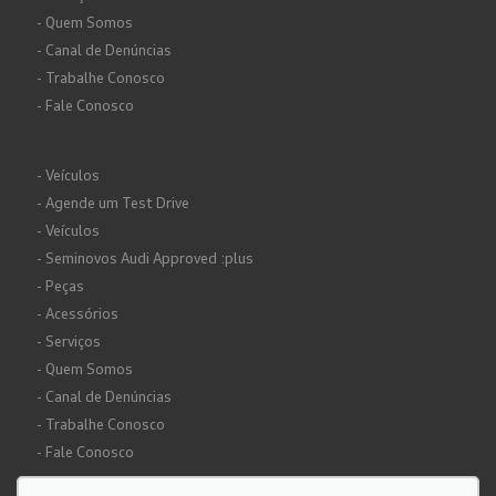
- Quem Somos
- Canal de Denúncias
- Trabalhe Conosco
- Fale Conosco
- Veículos
- Agende um Test Drive
- Veículos
- Seminovos Audi Approved :plus
- Peças
- Acessórios
- Serviços
- Quem Somos
- Canal de Denúncias
- Trabalhe Conosco
- Fale Conosco